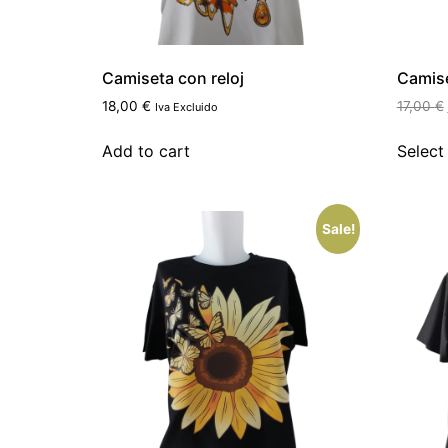
Camiseta con reloj
Camise
18,00
€
17,00
€
Iva Excluido
Add to cart
Select
Sale!