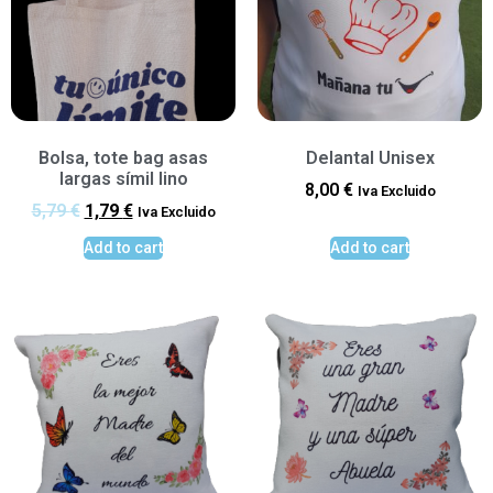
Bolsa, tote bag asas
Delantal Unisex
largas símil lino
8,00
€
Iva Excluido
5,79
€
1,79
€
Iva Excluido
Add to cart
Add to cart