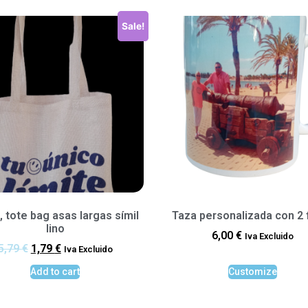
Sale!
, tote bag asas largas símil
Taza personalizada con 2 
lino
6,00
€
Iva Excluido
5,79
€
1,79
€
Iva Excluido
Add to cart
Customize