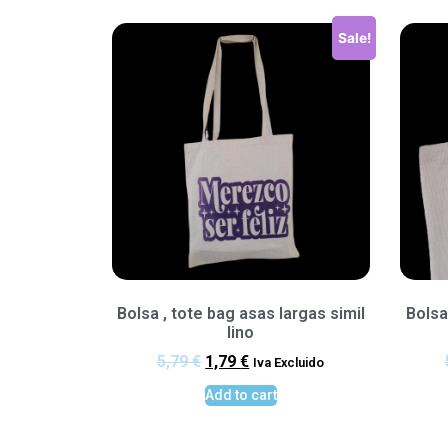
Sale!
Bolsa , tote bag asas largas simil
Bolsa
lino
5,79
€
1,79
€
Iva Excluido
Add to cart