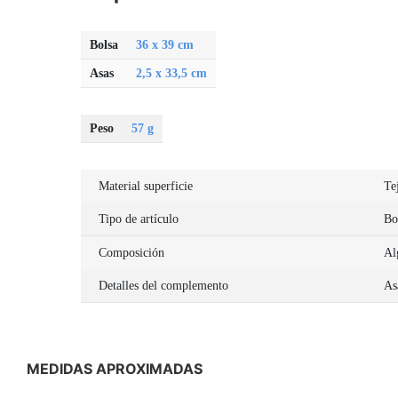
Bolsa
36 x 39 cm
Asas
2,5 x 33,5 cm
Peso
57 g
Material superficie
Te
Tipo de artículo
Bo
Composición
Al
Detalles del complemento
As
MEDIDAS APROXIMADAS