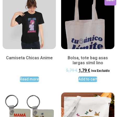
Camiseta Chicas Anime
Bolsa, tote bag asas
largas símil lino
5,79
€
1,79
€
Iva Excluido
Read more
Add to cart