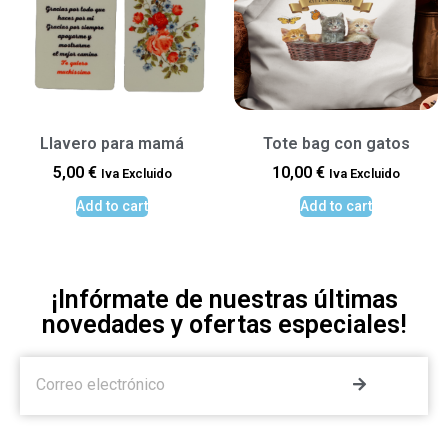
Llavero para mamá
Tote bag con gatos
5,00
€
10,00
€
Iva Excluido
Iva Excluido
Add to cart
Add to cart
¡Infórmate de nuestras últimas
novedades y ofertas especiales!