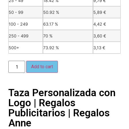
25 - 49
18.42 %
9,79
€
50 - 99
50.92 %
5,89
€
100 - 249
63.17 %
4,42
€
250 - 499
70 %
3,60
€
500+
73.92 %
3,13
€
Add to cart
Taza Personalizada con
Logo | Regalos
Publicitarios | Regalos
Anne