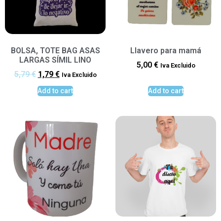
BOLSA, TOTE BAG ASAS
Llavero para mamá
LARGAS SÍMIL LINO
5,00
€
Iva Excluido
5,79
€
1,79
€
Iva Excluido
Add to cart
Add to cart