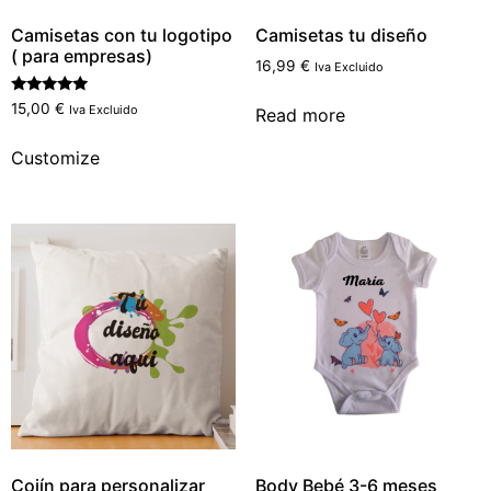
Camisetas con tu logotipo
Camisetas tu diseño
( para empresas)
16,99
€
Iva Excluido
Rated
15,00
€
Iva Excluido
Read more
5.00
out of 5
Customize
Cojín para personalizar
Body Bebé 3-6 meses