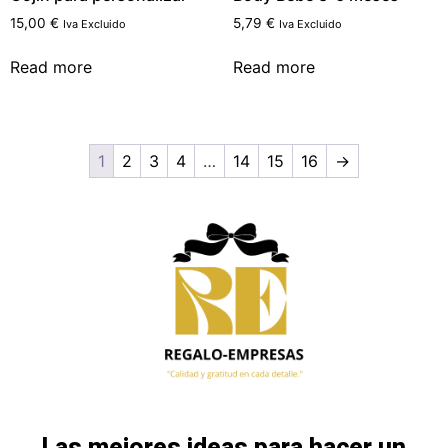
15,00
€
5,79
€
Iva Excluido
Iva Excluido
Read more
Read more
1
2
3
4
…
14
15
16
→
Las mejores ideas para hacer un