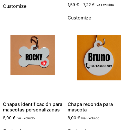
Rated
1,59
€
–
7,22
€
Iva Excluido
Customize
5.00
out of 5
Customize
Chapas identificación para
Chapa redonda para
mascotas personalizadas
mascota
8,00
€
8,00
€
Iva Excluido
Iva Excluido