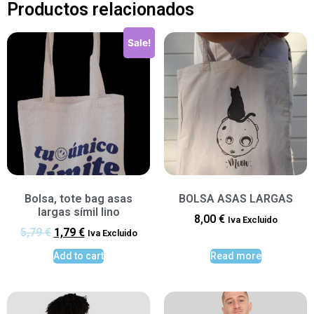
Productos relacionados
Sale!
Bolsa, tote bag asas
BOLSA ASAS LARGAS
largas símil lino
8,00
€
Iva Excluido
5,79
€
1,79
€
Iva Excluido
Add to cart
Read more