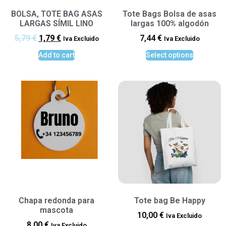
BOLSA, TOTE BAG ASAS
Tote Bags Bolsa de asas
LARGAS SÍMIL LINO
largas 100% algodón
5,79
€
1,79
€
7,44
€
Iva Excluido
Iva Excluido
Add to cart
Select options
Chapa redonda para
Tote bag Be Happy
mascota
10,00
€
Iva Excluido
8,00
€
Iva Excluido