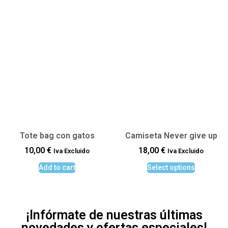
Tote bag con gatos
Camiseta Never give up
10,00
€
18,00
€
Iva Excluido
Iva Excluido
Add to cart
Select options
¡Infórmate de nuestras últimas
novedades y ofertas especiales!