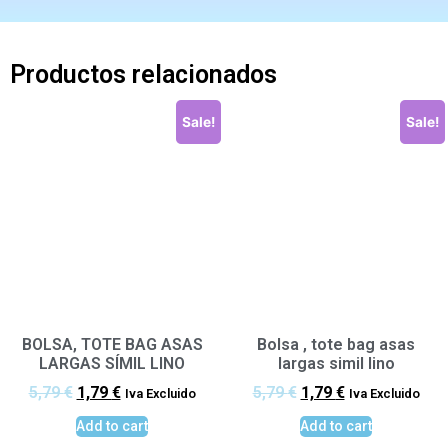
Productos relacionados
Sale!
Sale!
BOLSA, TOTE BAG ASAS
Bolsa , tote bag asas
LARGAS SÍMIL LINO
largas simil lino
5,79
€
1,79
€
5,79
€
1,79
€
Iva Excluido
Iva Excluido
Add to cart
Add to cart