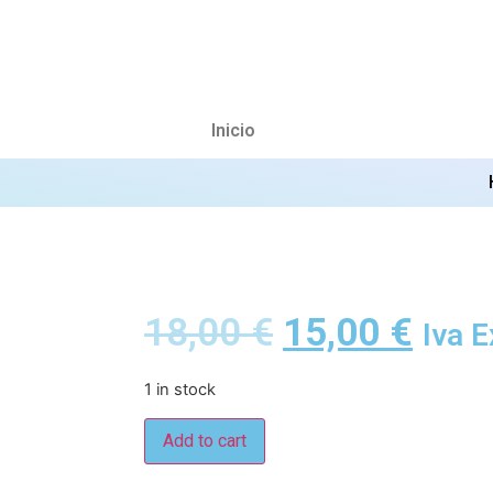
Inicio
18,00
€
15,00
€
Iva E
1 in stock
Add to cart