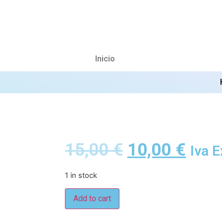
Inicio
15,00
€
10,00
€
Iva E
1 in stock
Add to cart