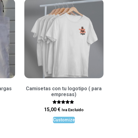
argas
Camisetas con tu logotipo ( para
empresas)
Rated
15,00
€
Iva Excluido
5.00
out of 5
Customize