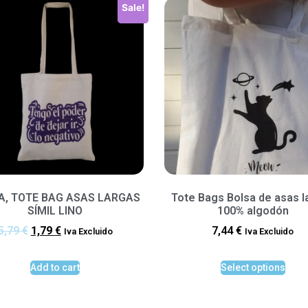
Sale!
A, TOTE BAG ASAS LARGAS
Tote Bags Bolsa de asas l
SÍMIL LINO
100% algodón
5,79
€
1,79
€
7,44
€
Iva Excluido
Iva Excluido
Add to cart
Select options