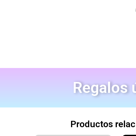
Regalos ú
Productos rela