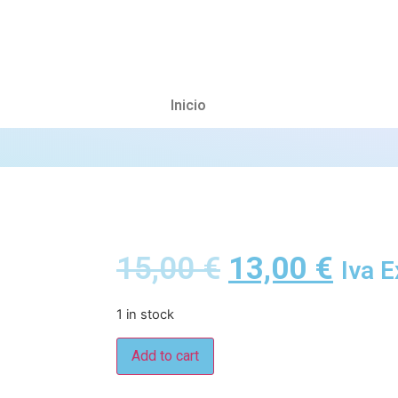
Inicio
15,00
€
13,00
€
Iva E
1 in stock
Add to cart