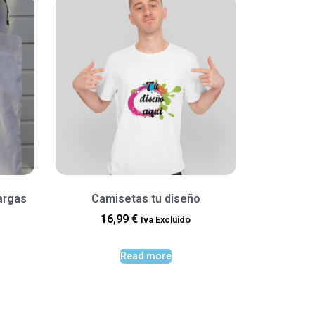
argas
Camisetas tu diseño
16,99
€
Iva Excluido
Read more