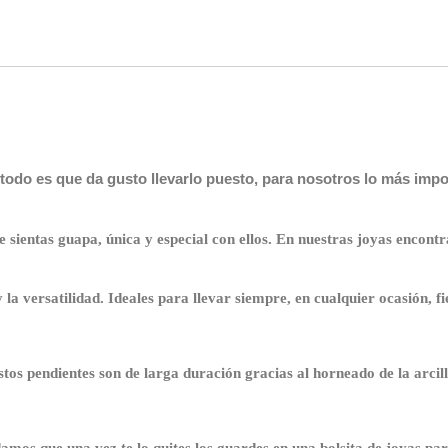
todo es que da gusto llevarlo puesto, para nosotros lo más impo
sientas guapa, única y especial con ellos.
En nuestras joyas encontra
 la versatilidad. Ideales para llevar siempre, en cualquier ocasión, fi
stos pendientes son de larga duración gracias al horneado de la arcill
mos que una vez te lo quites los guardes en una bolsita de joyas par