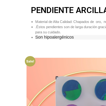
PENDIENTE ARCILL
Material de Alta Calidad: Chapados de oro, n
.
Éstos pendientes son de larga duración gracia
para su cuidado.
Son hipoalergénicos
Sale!