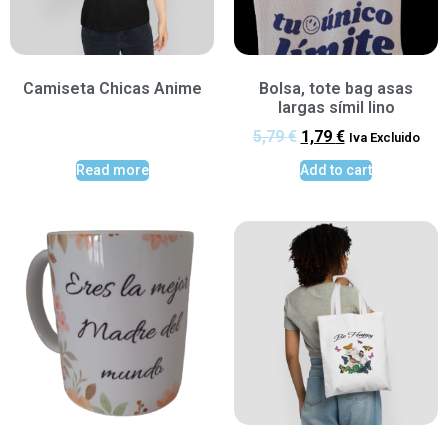
Camiseta Chicas Anime
Bolsa, tote bag asas
largas símil lino
5,79
€
1,79
€
Iva Excluido
Read more
Add to cart