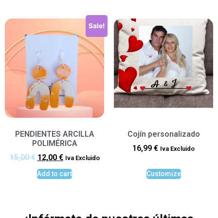
Sale!
PENDIENTES ARCILLA
Cojín personalizado
POLIMÉRICA
16,99
€
Iva Excluido
15,00
€
12,00
€
Iva Excluido
Add to cart
Customize