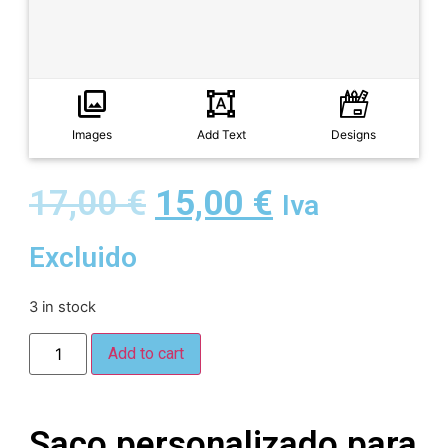
Images
Add Text
Designs
17,00
€
15,00
€
Iva
Excluido
3 in stock
Add to cart
Saco personalizado para