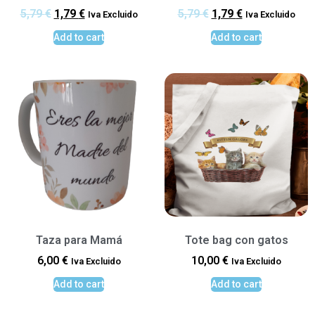
5,79
€
1,79
€
5,79
€
1,79
€
Iva Excluido
Iva Excluido
Add to cart
Add to cart
Taza para Mamá
Tote bag con gatos
6,00
€
10,00
€
Iva Excluido
Iva Excluido
Add to cart
Add to cart