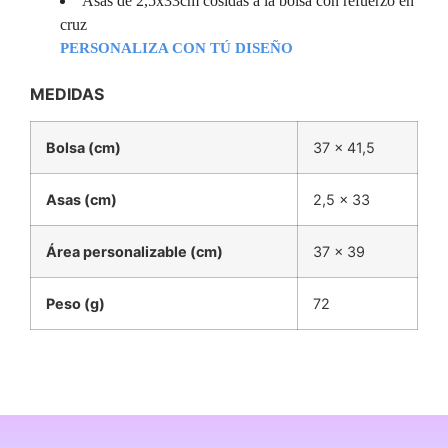
Asas de
2,5x33cm
cosidas a la bolsa con refuerzo en
cruz
PERSONALIZA CON TÚ DISEÑO
MEDIDAS
Bolsa (cm)
37 x 41,5
Asas (cm)
2,5 x 33
Área personalizable (cm)
37 x 39
Peso (g)
72