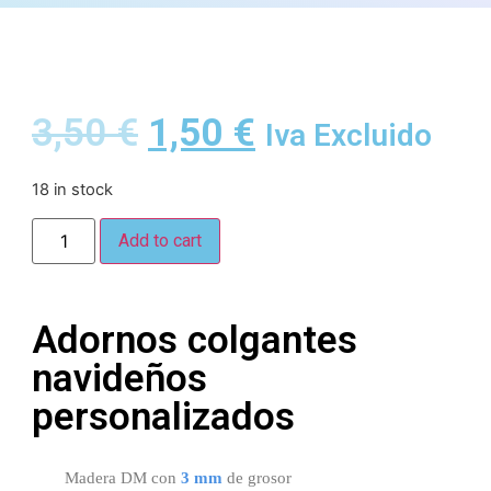
3,50
€
1,50
€
Iva Excluido
18 in stock
Add to cart
Adornos colgantes
navideños
personalizados
Madera DM con
3 mm
de grosor