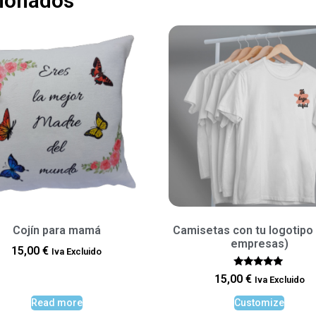
cionados
Cojín para mamá
Camisetas con tu logotipo 
empresas)
15,00
€
Iva Excluido
Rated
15,00
€
Iva Excluido
5.00
out of 5
Read more
Customize