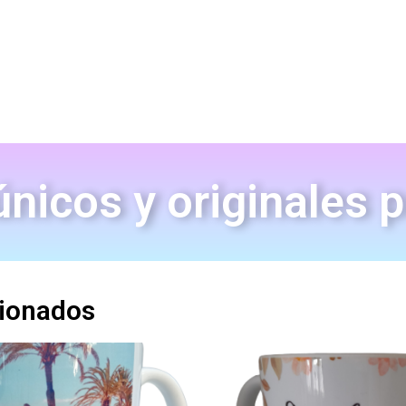
nicos y originales 
cionados