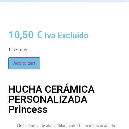
10,50
€
Iva Excluido
1 in stock
Add to cart
HUCHA CERÁMICA
PERSONALIZADA
Princess
De cerámica de alta calidad, color blanco con acabado