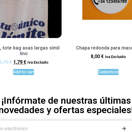
, tote bag asas largas símil
Chapa redonda para mas
lino
8,00
€
Iva Excluido
5,79
€
1,79
€
Iva Excluido
Add to cart
Customize
¡Infórmate de nuestras últimas
novedades y ofertas especiales