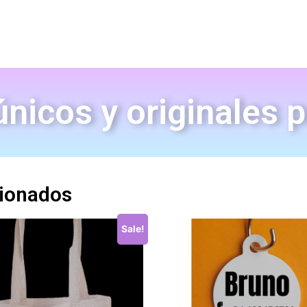
nicos y originales 
cionados
Sale!