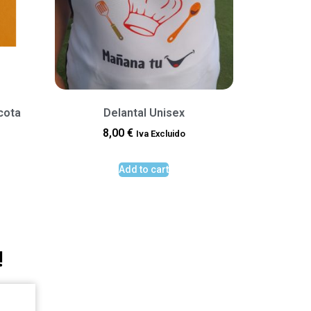
cota
Delantal Unisex
8,00
€
Iva Excluido
Add to cart
!