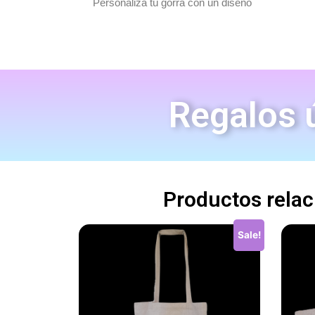
Personaliza tú gorra con un diseño
Regalos ú
Productos rela
Sale!