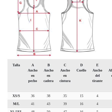
Talla
A
B
C
D
E
Ancho
Ancho
Ancho
Cuello
Ancho
Ab
en
en
en
del
pecho
cadera
cintura
tirante
XS/S
36
38
35
15
4
M/L
41
43
39
16
4
XL/2XL
48
50
47
16
5