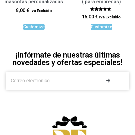
mascotas personalizadas
( para empresas)
8,00
€
Iva Excluido
Rated
15,00
€
Iva Excluido
5.00
out of 5
Customize
Customize
¡Infórmate de nuestras últimas
novedades y ofertas especiales!