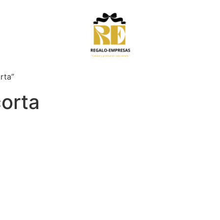
rta”
orta