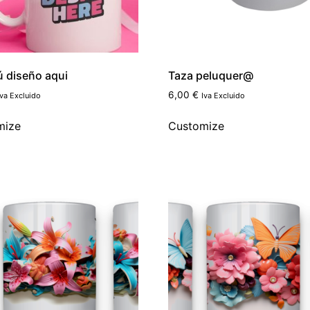
ú diseño aqui
Taza peluquer@
6,00
€
Iva Excluido
Iva Excluido
mize
Customize