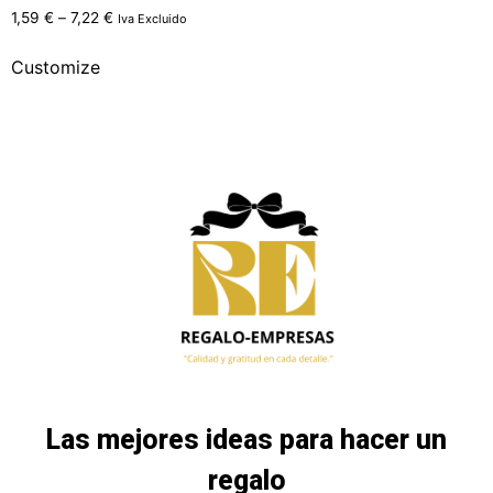
Rated
1,59
€
–
7,22
€
Iva Excluido
5.00
out of 5
Customize
Las mejores ideas para hacer un
regalo