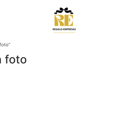
foto”
 foto