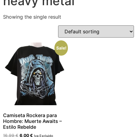
heavy metal
Showing the single result
Sale!
Camiseta Rockera para
Hombre: Muerte Awaits –
Estilo Rebelde
16,99
€
6,00
€
Iva Excluido