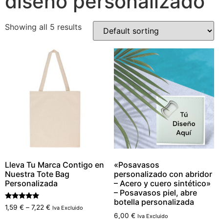
diseño personalizado
Showing all 5 results
Lleva Tu Marca Contigo en
«Posavasos
Nuestra Tote Bag
personalizado con abridor
Personalizada
– Acero y cuero sintético»
– Posavasos piel, abre
botella personalizada
Rated
1,59
€
–
7,22
€
Iva Excluido
5.00
6,00
€
Iva Excluido
out of 5