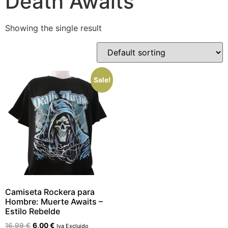
Death Awaits
Showing the single result
Sale!
Camiseta Rockera para
Hombre: Muerte Awaits –
Estilo Rebelde
16,99
€
6,00
€
Iva Excluido