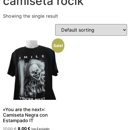
camiseta roclk
Showing the single result
Sale!
«You are the next»:
Camiseta Negra con
Estampado IT
17,00
€
8,00
€
Iva Excluido