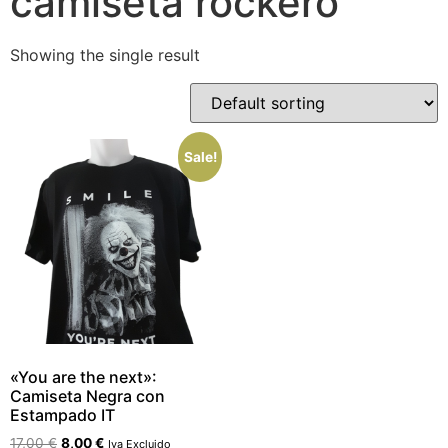
camiseta rockero
Showing the single result
Sale!
«You are the next»:
Camiseta Negra con
Estampado IT
17,00
€
8,00
€
Iva Excluido