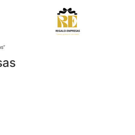
as”
sas