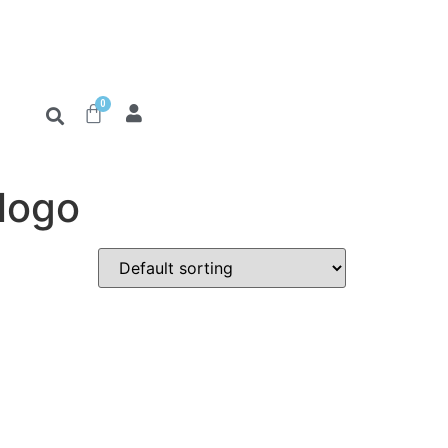
0
 logo